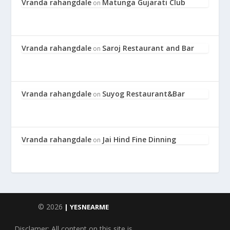
Vranda rahangdale
Matunga Gujarati Club
on
Vranda rahangdale
Saroj Restaurant and Bar
on
Vranda rahangdale
Suyog Restaurant&Bar
on
Vranda rahangdale
Jai Hind Fine Dinning
on
© 2026
| YESNEARME
Disclamer: All content on this site is